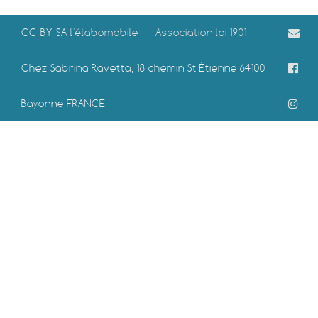
CC-BY-SA
l'élabomobile — Association loi 1901
—
Chez Sabrina Ravetta, 18 chemin St Étienne 64100
Bayonne FRANCE