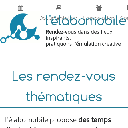
l'élabomobile
Calendrier
Documentation
L'association
Co
Rendez-vous
dans des lieux
inspirants,
pratiquons l'
émulation
créative !
Les rendez-vous
thématiques
L'élabomobile propose
des temps